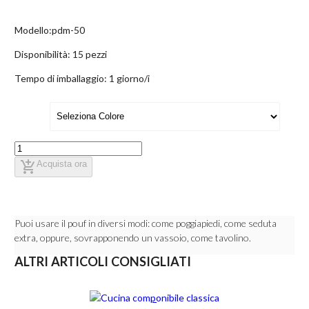
Modello:
pdm-50
Disponibilità:
15 pezzi
Tempo di imballaggio:
1 giorno/i
add_shopping_cart
Acquista ora
Puoi usare il pouf in diversi modi: come poggiapiedi, come seduta
extra, oppure, sovrapponendo un vassoio, come tavolino.
ALTRI ARTICOLI CONSIGLIATI