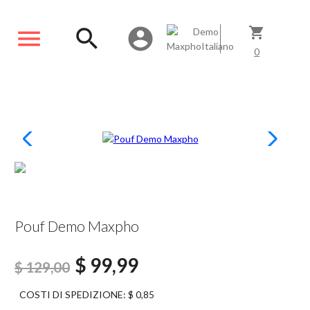
menu
search
account_circle
shopping_cart
0
#SCONTATO22%
Pouf Demo Maxpho
$ 99,99
$ 129,00
COSTI DI SPEDIZIONE: $ 0,85