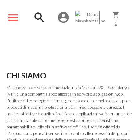
menu
search
account_circle
shopping_cart
0
CHI SIAMO
Maxpho Srl, con sede commerciale in via Marconi 20 - Bussolengo
(VR), è una compagnia specializzata in servizi e applicazioni web.
L'utilizzo di tecnologie di ultima generazione ci permette di sviluppare
prodotti di massima professionalità, immediatezza e sicurezza. Il
nostro obiettivo è quello di realizzare applicazioni-web con un grado
di dinamicità tale da permettere prestazioni e caratteristiche
paragonabili a quelle di un software off-line. I servizi offerti da
Maxpho sono pensati per venire incontro alle necessità dei propri
clienti. Nella realizzazione delle nostre applicazioni-web si è cercato