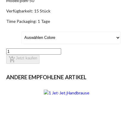
Modell:
pdm-50
Verfügbarkeit:
15 Stück
Time Packaging:
1 Tage
add_shopping_cart
Jetzt kaufen
ANDERE EMPFOHLENE ARTIKEL