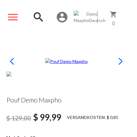
menu
search
account_circle
shopping_cart
0
SCONTATO22%
Pouf Demo Maxpho
$ 99,99
$ 129,00
VERSANDKOSTEN: $ 0,85