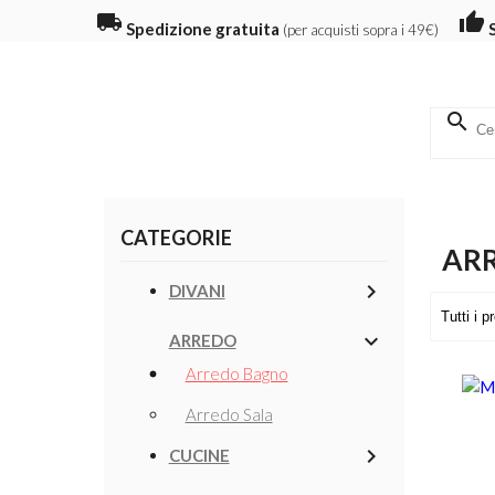
local_shipping
thumb_up
Spedizione gratuita
(per acquisti sopra i 49€)
search
CATEGORIE
AR
keyboard_arrow_right
DIVANI
keyboard_arrow_down
ARREDO
Arredo Bagno
#SC
Arredo Sala
keyboard_arrow_right
CUCINE