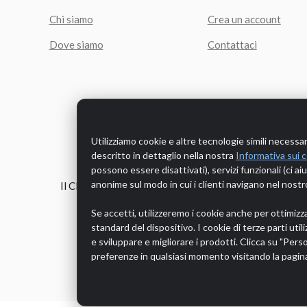
Chi siamo
Crea un account
Dove siamo
Contattaci
Utilizziamo cookie e altre tecnologie simili necessar
descritto in dettaglio nella nostra
Informativa sui 
possono essere disattivati), servizi funzionali (ci ai
anonime sul modo in cui i clienti navigano nel nostro
Il Cliente è tutelato dalla legislazione europea in me
Se accetti, utilizzeremo i cookie anche per ottimizz
standard del dispositivo. I cookie di terze parti util
e sviluppare e migliorare i prodotti. Clicca su "Pers
preferenze in qualsiasi momento visitando la pagi