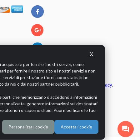
X
 acquisto e per fornire i nostri servizi, come
ri per fornire il nostro sito e i nostri servizi e non
), servizi di prestazione (forniscono statistiche
o da noi o dai nostri partner pubblicitari).
ti) per quanto concerne la
protezione dei dati e privacy
.
terze parti che memorizzano o accedono a informazioni
 personalizzata, generare informazioni sui destinatari
e ulteriori o saperne di più. Puoi modificare le tue
Personalizza i cookie
Accetta i cookie
question_answer