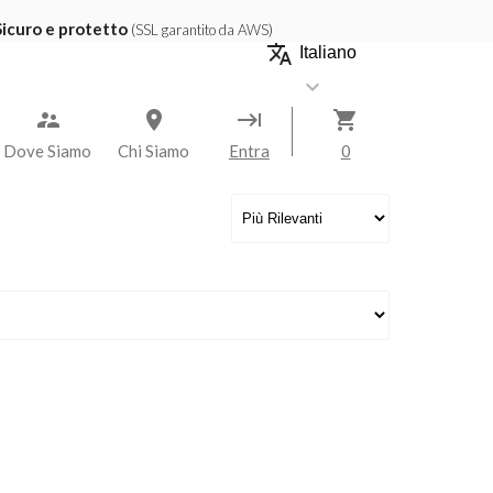
Sicuro e protetto
(SSL garantito da AWS)
translate
keyboard_arrow_down
keyboard_tab
shopping_cart
Dove Siamo
Chi Siamo
Entra
0