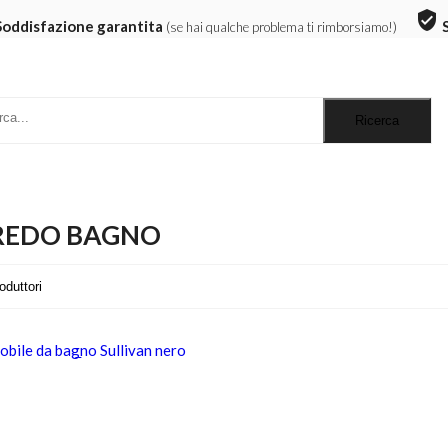
verified_user
Soddisfazione garantita
(se hai qualche problema ti rimborsiamo!)
REDO BAGNO
ONTATO19%