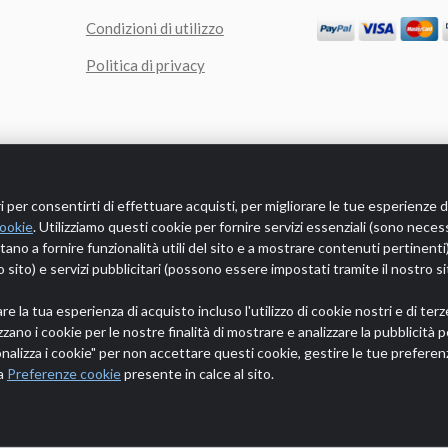
Condizioni di utilizzo
Politica di privacy
i per consentirti di effettuare acquisti, per migliorare le tue esperienze di
cookie
. Utilizziamo questi cookie per fornire servizi essenziali (sono necessa
utano a fornire funzionalità utili del sito e a mostrare contenuti pertinenti
 sito) e servizi pubblicitari (possono essere impostati tramite il nostro sit
rito al GDPR 2016/679 (regolamento generale sulla protezione dei da
Negozio Online
Arredo
Arredo Bagno
are la tua esperienza di acquisto incluso l'utilizzo di cookie nostri e di 
izzano i cookie per le nostre finalità di mostrare e analizzare la pubblicità
Copyright © 2026
Demo Maxpho
P. IVA: test VAT
onalizza i cookie" per non accettare questi cookie, gestire le tue preferenz
Uso dei cookie
•
Privacy
•
Recedi dal contratto
na
Preferenze cookie
presente in calce al sito.
- eCommerce by Maxpho