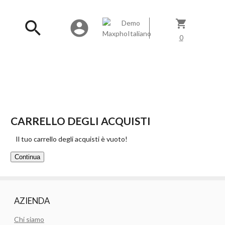
search
account_circle
shopping_cart
0
CARRELLO DEGLI ACQUISTI
Il tuo carrello degli acquisti è vuoto!
Continua
AZIENDA
Chi siamo