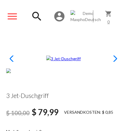
menu
search
account_circle
shopping_cart
0
SCONTATO20%
3 Jet-Duschgriff
$ 79,99
$ 100,00
VERSANDKOSTEN: $ 0,85