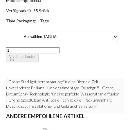
Modell:
mnpdoccia3
Verfügbarkeit:
55 Stück
Time Packaging:
1 Tage
add_shopping_cart
Jetzt kaufen
- Grohe StarLight-Verchromung für eine über die Zeit
unveränderte Brillanz - Universalmontage-Duschgriff - Grohe
DreamSpray-Technologie für eine perfekte Wasserstrahldiffusion
- Grohe SpeedClean Anti-Scale-Technologie - Packungsinhalt:
Duschknopf, Installations- und Gebrauchsanleitung
ANDERE EMPFOHLENE ARTIKEL