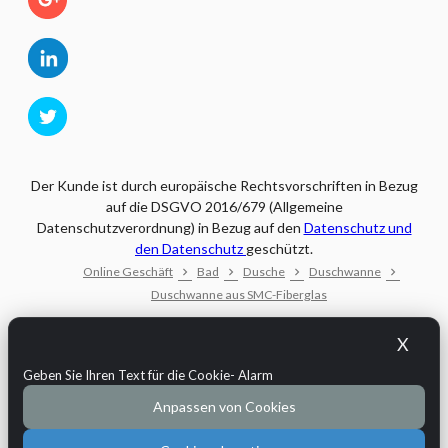
Der Kunde ist durch europäische Rechtsvorschriften in Bezug
auf die DSGVO 2016/679 (Allgemeine
Datenschutzverordnung) in Bezug auf den
Datenschutz und
den Datenschutz
geschützt.
Online Geschäft
Bad
Dusche
Duschwanne
Duschwanne aus SMC-Fiberglas
Copyright © 2026
Demo Maxpho
Umsatzsteuernummer: test
X
VAT
Verwendung der Cookies
•
Datenschutz
•
Widerruf vom
Geben Sie Ihren Text für die Cookie- Alarm
Vertrag
Anpassen von Cookies