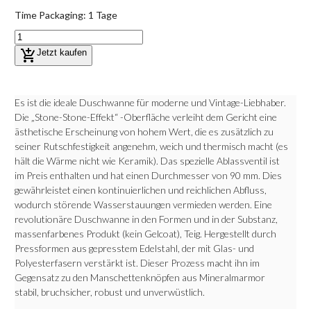
Time Packaging:
1 Tage
add_shopping_cart
Jetzt kaufen
Es ist die ideale Duschwanne für moderne und Vintage-Liebhaber.
Die „Stone-Stone-Effekt“ -Oberfläche verleiht dem Gericht eine
ästhetische Erscheinung von hohem Wert, die es zusätzlich zu
seiner Rutschfestigkeit angenehm, weich und thermisch macht (es
hält die Wärme nicht wie Keramik). Das spezielle Ablassventil ist
im Preis enthalten und hat einen Durchmesser von 90 mm. Dies
gewährleistet einen kontinuierlichen und reichlichen Abfluss,
wodurch störende Wasserstauungen vermieden werden. Eine
revolutionäre Duschwanne in den Formen und in der Substanz,
massenfarbenes Produkt (kein Gelcoat), Teig. Hergestellt durch
Pressformen aus gepresstem Edelstahl, der mit Glas- und
Polyesterfasern verstärkt ist. Dieser Prozess macht ihn im
Gegensatz zu den Manschettenknöpfen aus Mineralmarmor
stabil, bruchsicher, robust und unverwüstlich.