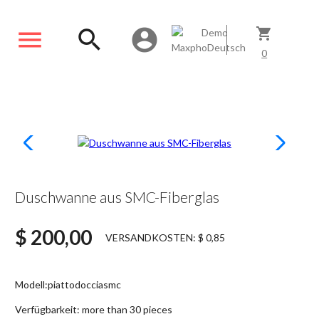
menu
search
account_circle
shopping_cart
0
Duschwanne aus SMC-Fiberglas
$ 200,00
VERSANDKOSTEN: $ 0,85
Modell:
piattodocciasmc
Verfügbarkeit:
more than 30 pieces