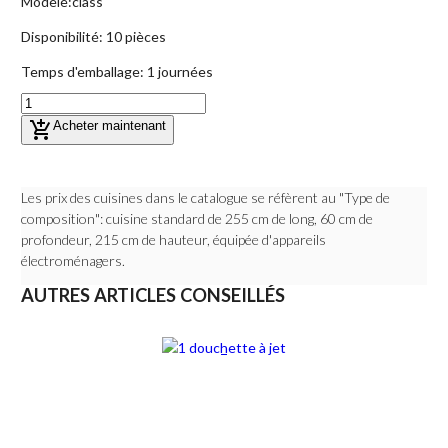
Modèle:
class
Disponibilité:
10 pièces
Temps d'emballage:
1 journées
add_shopping_cart
Acheter maintenant
Les prix des cuisines dans le catalogue se réfèrent au "Type de
composition": cuisine standard de 255 cm de long, 60 cm de
profondeur, 215 cm de hauteur, équipée d'appareils
électroménagers.
AUTRES ARTICLES CONSEILLÉS