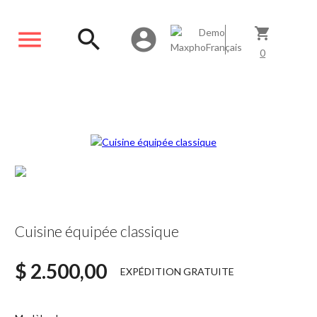
menu
search
account_circle
shopping_cart
0
Cuisine équipée classique
$ 2.500,00
EXPÉDITION GRATUITE